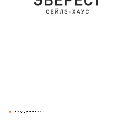
НМГ объявляет о создании
бизнес-кластера дистрибуции и
инвестиций в кино
03.08.2026
В новый кластер войдут НМГ Кинопрокат, Art
Pictures Distribution и Коммерческий фонд
развития кино и анимации (КФРКА).
подробнее