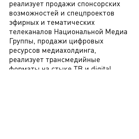
реализует продажи спонсорских
возможностей и спецпроектов
эфирных и тематических
телеканалов Национальной Медиа
Нажмите «Согласен», если вы соглашаетесь
с
условиями обработки
cookie-файлов в
Группы, продажи цифровых
соответствии с
ресурсов медиахолдинга,
Политикой конфиденциальности.
реализует трансмедийные
Согласен
форматы на стыке ТВ и digital.
Среди рекламных возможностей
ЭВЕРЕСТ: классическая ТВ-
реклама, интегрированное
спонсорство, премиальное
спонсорство, размещение в
интернете, лицензирование и