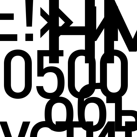
Н
!» и
0500
объ
усти