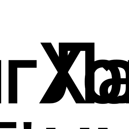
г Л
Хо