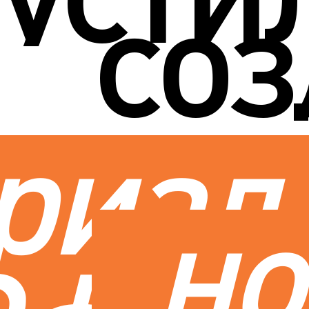
со
риал
но